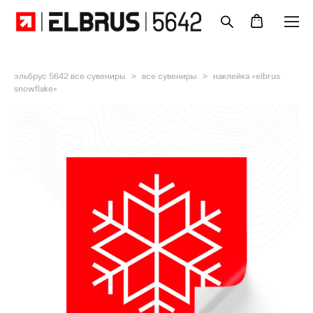
эльбрус 5642 все сувениры
>
все сувениры
>
наклейка «elbrus
snowflake»