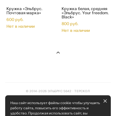
Кружка «Эльбрус.
Кружка белая, средняя
Почтовая марка»
«Эльбрус. Your freedom.
Black»
600 pуб.
800 pуб.
Нет в наличии
Нет в наличии
© 2014–2026 ЭЛЬБРУС 5642 · ТЕРСКОЛ
TELEGRAM
WHATSAPP
VK
ДОСТАВКА
ВОЗРАТ
Наш сайт использует файлы cookie чтобы улучшить
ОФЕРТА
ПОЛИТИКА
КОНТАКТЫ
работу сайта, повысить его эффективность и
удобство. Продолжая использовать сайт, вы