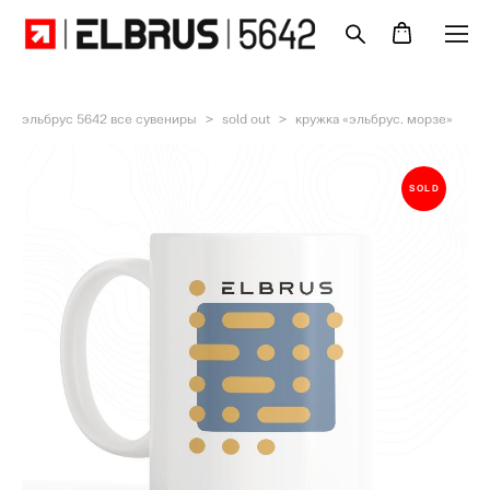
эльбрус 5642 все сувениры
>
sold out
>
кружка «эльбрус. морзе»
SOLD