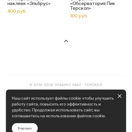
наклеек «Эльбрус»
«Обсерватория Пик
Терскол»
400 pуб.
100 pуб.
© 2014–2026 ЭЛЬБРУС 5642 · ТЕРСКОЛ
TELEGRAM
WHATSAPP
VK
ДОСТАВКА
ВОЗРАТ
Наш сайт использует файлы cookie чтобы улучшить
ОФЕРТА
ПОЛИТИКА
КОНТАКТЫ
работу сайта, повысить его эффективность и
удобство. Продолжая использовать сайт, вы
43.257025 N — 42.513897 E
соглашаетесь на использование файлов cookie.
Хорошо
сайт от vigbo