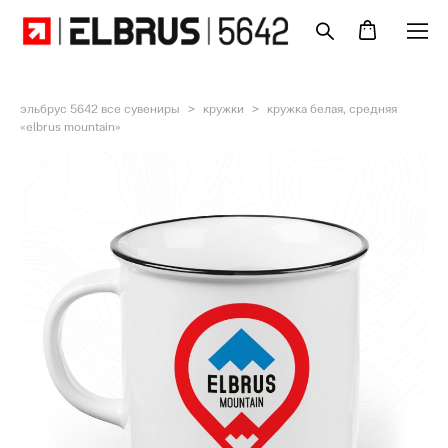
эльбрус 5642 все сувениры
>
кружки
>
кружка белая, средняя
«elbrus mountain»