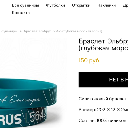
Все сувениры
Все сувениры
Футболки
Футболки
Открытки
Открытки
Наклейки
Наклейки
Др
Др
Контакты
Контакты
е сувениры
>
браслет эльбрус 5642 (глубокая морская волна)
Браслет Эльбр
(глубокая морс
150 pуб.
НЕТ В
Силиконовый браслет
Размер: 202 ✕ 12 ✕ 2
Состав: 100% силикон