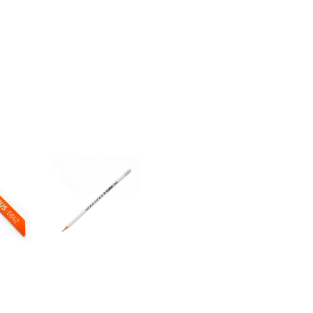
ок -
Карандаш
вка
«Elbrus
рус
5642»
42
(белый)
жевы
300 pуб.
pуб.