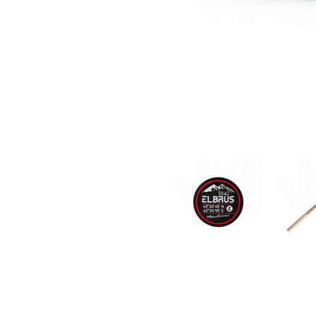
Кар
Нашивка
«E
«Эльбрус»
5
(к
300 pуб.
300