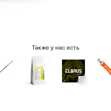
Также у нас есть
андаш
Травяной
Наклейка
Брел
lbrus
сбор
«Elbrus.
рему
642»
«Elbrus
Rooftop of
Эльб
рафт)
5642»
Europe»
56
(оран
 pуб.
450 pуб.
50 pуб.
й)
Нет в наличии
200 