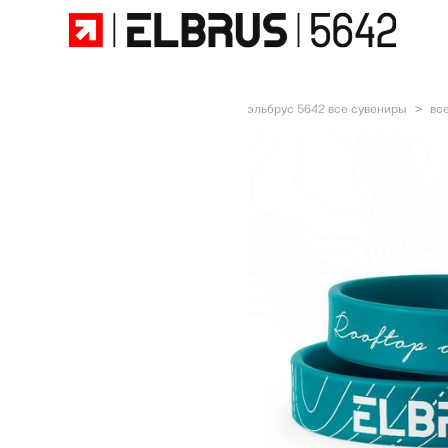
эльбрус 5642 все сувениры
>
вс