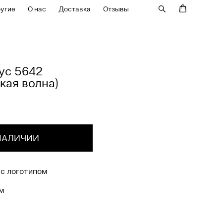
угие
угие
О нас
О нас
Доставка
Доставка
Отзывы
Отзывы
ус 5642
кая волна)
 НАЛИЧИИ
 с логотипом
мм